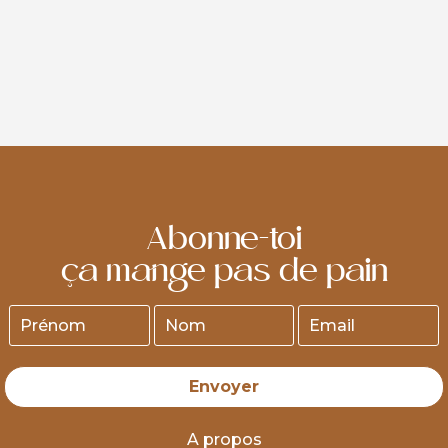
Lors de la validation de votre commande, sélectionnez
facilement la date et l'heure de retrait souhaitées.
Si vous souhaitez recevoir vos produits pour un jour en
particulier, passez votre commande au plus tard 24
heures avant, avant 17h.
Abonne-toi
ça mange pas de pain
Envoyer
A propos