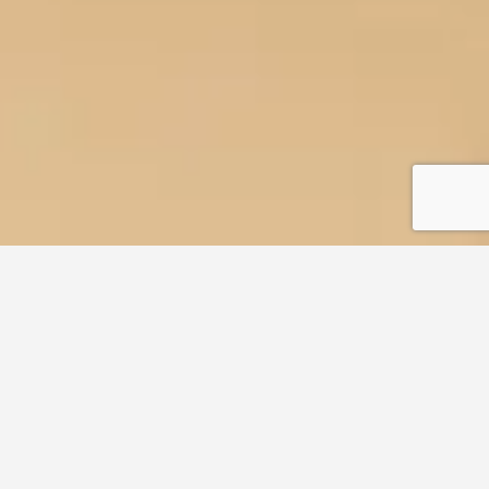
All
Individuelles
Petites faims
Cakes