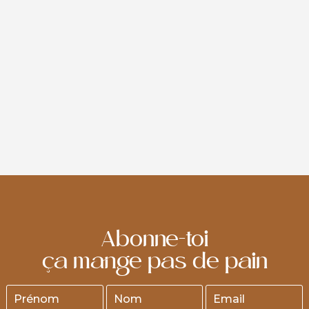
RETRAIT BOUTIQUE
Profitez du retrait gratuit en boutique pour toutes vos
commandes en ligne.
Lors de la validation de votre commande, sélectionnez
facilement la date et l'heure de retrait souhaitées.
Si vous souhaitez récupérer vos produits pour un jour en
particulier, passez votre commande au plus tard 24
heures avant, avant 10h.
Abonne-toi
ça mange pas de pain