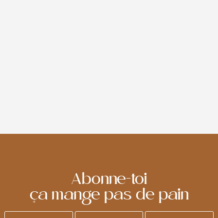
RETRAIT BOUTIQUE
Profitez du retrait gratuit en boutique pour toutes vos
commandes en ligne.
Lors de la validation de votre commande, sélectionnez
facilement la date et l'heure de retrait souhaitées.
Si vous souhaitez récupérer vos produits pour un jour en
particulier, passez votre commande au plus tard 24
heures avant, avant 10h.
Abonne-toi
ça mange pas de pain