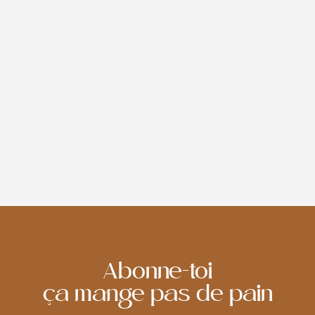
RETRAIT BOUTIQUE
Profitez du retrait gratuit en boutique pour toutes vos
commandes en ligne.
Lors de la validation de votre commande, sélectionnez
facilement la date et l'heure de retrait souhaitées.
Si vous souhaitez recevoir vos produits pour un jour en
particulier, passez votre commande au plus tard 24
heures avant, avant 17h.
Abonne-toi
ça mange pas de pain