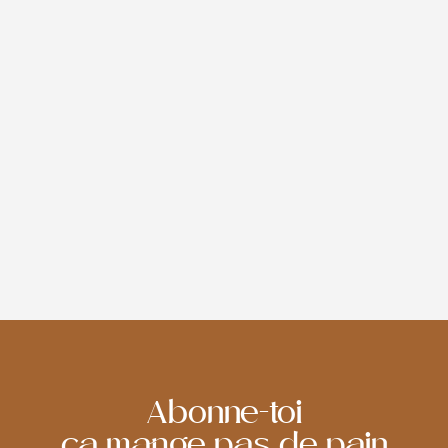
RETRAIT BOUTIQUE
Profitez du retrait gratuit en boutique pour toutes vos
commandes en ligne.
Lors de la validation de votre commande, sélectionnez
facilement la date et l'heure de retrait souhaitées.
Si vous souhaitez récupérer vos produits pour un jour en
particulier, passez votre commande au plus tard 24
heures avant, avant 10h.
Abonne-toi
ça mange pas de pain